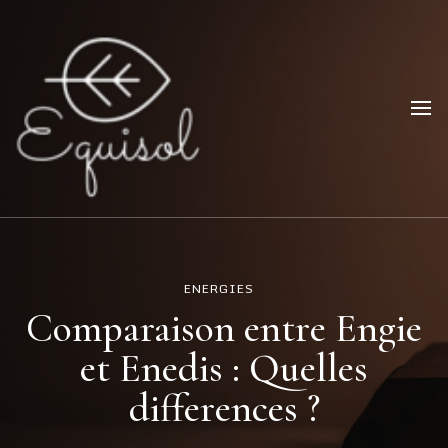
Equisol
Parlons d'écologie et d'énergie!
ENERGIES
Comparaison entre Engie
et Enedis : Quelles
differences ?