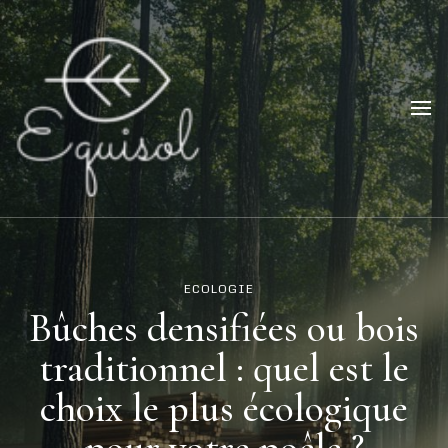
Equisol
Parlons d'écologie et d'énergie!
ECOLOGIE
Bûches densifiées ou bois
traditionnel : quel est le
choix le plus écologique
pour votre poêle ?